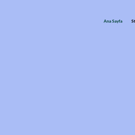
Ana Sayfa
St
İş Anahtarı
Kariyer