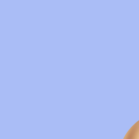
Kolay Vücut
K.
Sağlık