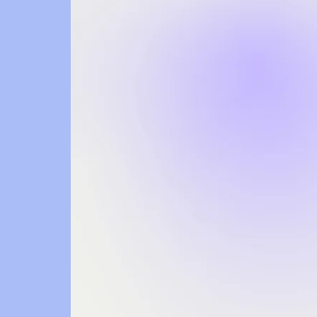
isanahta
Kariyer
Flutter kullanarak Android ve iOS i
platform olarak, geliştirdiğimiz uy
kullanıcı dostu bir deneyim sağladı