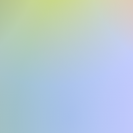
Kitle
İndeksi
Sağlık
Sade ve şık tasarımıyla, kullanıcıların kolay bir
şekilde vücut kitle indekslerini ölçmesine
odaklanan sağlık uygulaması.