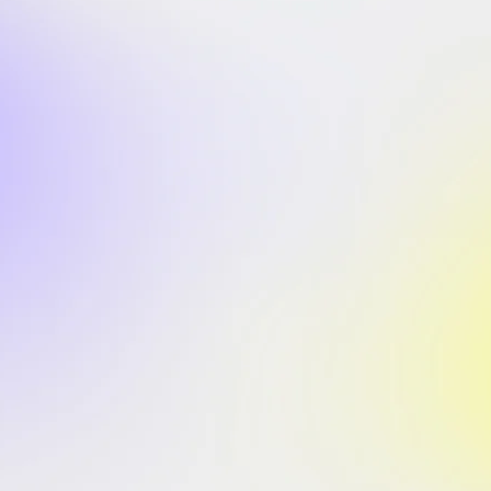
ri.com
çin, cross-
gulama ile
k.