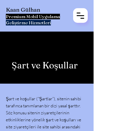
Kaan Gülhan
Premium Mobil Uygulama
Geliştirme Hizmetleri
Şart ve Koşullar
Şart ve koşullar (“Şartlar”), sitenin sahibi
tarafınca tanımlanan bir dizi yasal şarttır.
Söz konusu sitenin ziyaretçilerinin
etkinliklerine yönelik şart ve koşulları ve
site ziyaretçileri ile site sahibi arasındaki